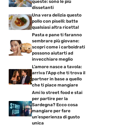
queste: sono le più
dissetanti
Una vera delizia questo
pollo con piselli: batte
qualsiasi altra ricetta!
Pasta e pane ti faranno
sembrare più giovane:
scopri come i carboidrati
possono aiutarti ad
invecchiare meglio
L’amore nasce a tavola:
arriva l’App che ti trova il
partner in base a quello
che ti piace mangiare
Ami lo street food e stai
per partire per la
Sardegna? Ecco cosa
mangiare per fare
un’esperienza di gusto
unica