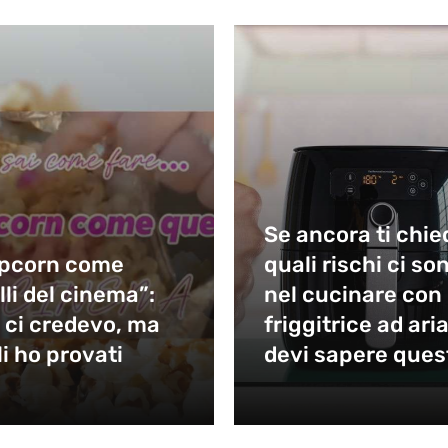
Se ancora ti chie
pcorn come
quali rischi ci so
lli del cinema”:
nel cucinare con 
 ci credevo, ma
friggitrice ad aria
li ho provati
devi sapere ques