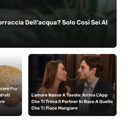
raccia Dell’acqua? Solo Così Sei Al
rare Più
drati
L’amore Nasce A Tavola: Arriva L’App
are
Che Ti Trova Il Partner In Base A Quello
Che Ti Piace Mangiare