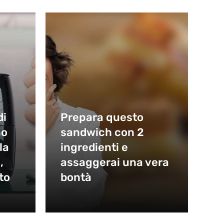
di
Prepara questo
no
sandwich con 2
la
ingredienti e
,
assaggerai una vera
to
bontà