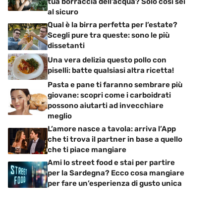
tua borraccia dell’acqua? Solo così sei
al sicuro
Qual è la birra perfetta per l’estate?
Scegli pure tra queste: sono le più
dissetanti
Una vera delizia questo pollo con
piselli: batte qualsiasi altra ricetta!
Pasta e pane ti faranno sembrare più
giovane: scopri come i carboidrati
possono aiutarti ad invecchiare
meglio
L’amore nasce a tavola: arriva l’App
che ti trova il partner in base a quello
che ti piace mangiare
Ami lo street food e stai per partire
per la Sardegna? Ecco cosa mangiare
per fare un’esperienza di gusto unica