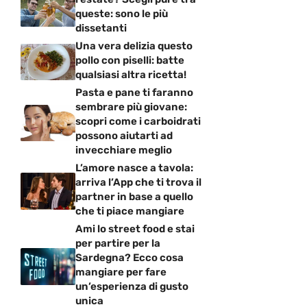
queste: sono le più
dissetanti
Una vera delizia questo
pollo con piselli: batte
qualsiasi altra ricetta!
Pasta e pane ti faranno
sembrare più giovane:
scopri come i carboidrati
possono aiutarti ad
invecchiare meglio
L’amore nasce a tavola:
arriva l’App che ti trova il
partner in base a quello
che ti piace mangiare
Ami lo street food e stai
per partire per la
Sardegna? Ecco cosa
mangiare per fare
un’esperienza di gusto
unica