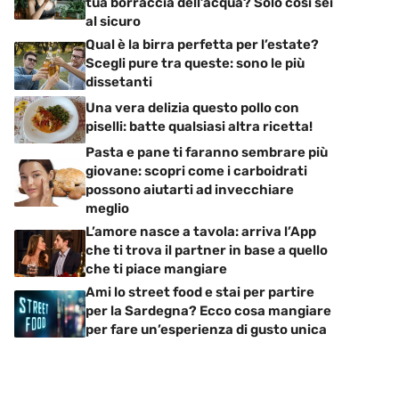
tua borraccia dell’acqua? Solo così sei
al sicuro
Qual è la birra perfetta per l’estate?
Scegli pure tra queste: sono le più
dissetanti
Una vera delizia questo pollo con
piselli: batte qualsiasi altra ricetta!
Pasta e pane ti faranno sembrare più
giovane: scopri come i carboidrati
possono aiutarti ad invecchiare
meglio
L’amore nasce a tavola: arriva l’App
che ti trova il partner in base a quello
che ti piace mangiare
Ami lo street food e stai per partire
per la Sardegna? Ecco cosa mangiare
per fare un’esperienza di gusto unica