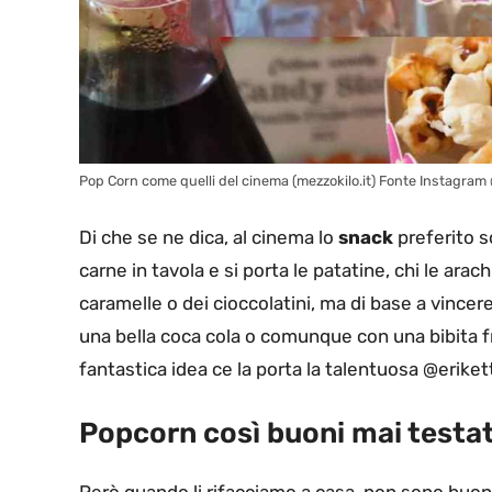
Pop Corn come quelli del cinema (mezzokilo.it) Fonte Instagram 
Di che se ne dica, al cinema lo
snack
preferito s
carne in tavola e si porta le patatine, chi le arac
caramelle o dei cioccolatini, ma di base a vince
una bella coca cola o comunque con una bibita fr
fantastica idea ce la porta la talentuosa @eriket
Popcorn così buoni mai testat
Però quando li rifacciamo a casa, non sono buoni