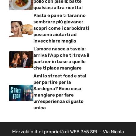
pollo con piselli: batte
qualsiasi altra ricetta!
Pasta e pane ti faranno
sembrare più giovane:
scopri come i carboidrati
possono aiutarti ad
invecchiare meglio
L’amore nasce a tavola:
arriva l’App che ti trova il
partner in base a quello
che ti piace mangiare
Ami lo street food e stai
per partire per la
Sardegna? Ecco cosa
mangiare per fare
un’esperienza di gusto
unica
Mezzokilo.it di proprietà di WEB 365 SRL - Via Nicola