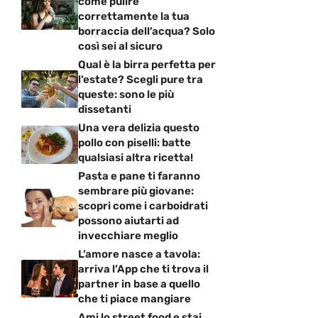
come pulire
correttamente la tua
borraccia dell’acqua? Solo
così sei al sicuro
Qual è la birra perfetta per
l’estate? Scegli pure tra
queste: sono le più
dissetanti
Una vera delizia questo
pollo con piselli: batte
qualsiasi altra ricetta!
Pasta e pane ti faranno
sembrare più giovane:
scopri come i carboidrati
possono aiutarti ad
invecchiare meglio
L’amore nasce a tavola:
arriva l’App che ti trova il
partner in base a quello
che ti piace mangiare
Ami lo street food e stai