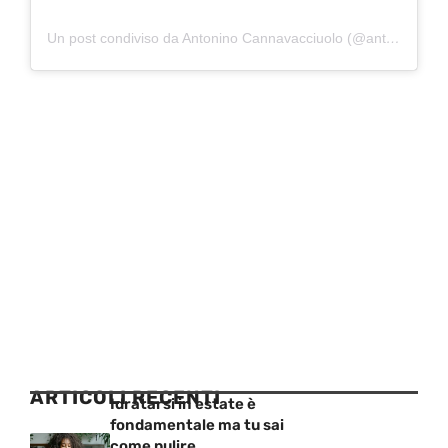
Un post condiviso da Antonino Cannavacciuolo (@antoninochef)
ARTICOLI RECENTI
Idratarsi in estate è
fondamentale ma tu sai
come pulire