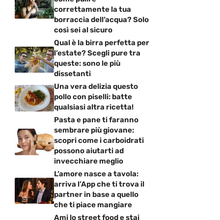
correttamente la tua
borraccia dell’acqua? Solo
così sei al sicuro
Qual è la birra perfetta per
l’estate? Scegli pure tra
queste: sono le più
dissetanti
Una vera delizia questo
pollo con piselli: batte
qualsiasi altra ricetta!
Pasta e pane ti faranno
sembrare più giovane:
scopri come i carboidrati
possono aiutarti ad
invecchiare meglio
L’amore nasce a tavola:
arriva l’App che ti trova il
partner in base a quello
che ti piace mangiare
Ami lo street food e stai