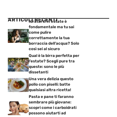
ARTICOLI RECENTI
Idratarsi in estate è
fondamentale ma tu sai
come pulire
correttamente la tua
borraccia dell’acqua? Solo
così sei al sicuro
Qual è la birra perfetta per
l’estate? Scegli pure tra
queste: sono le più
dissetanti
Una vera delizia questo
pollo con piselli: batte
qualsiasi altra ricetta!
Pasta e pane ti faranno
sembrare più giovane:
scopri come i carboidrati
possono aiutarti ad