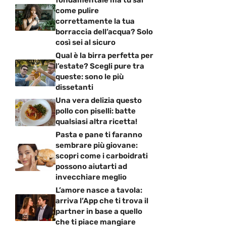
fondamentale ma tu sai
come pulire
correttamente la tua
borraccia dell’acqua? Solo
così sei al sicuro
Qual è la birra perfetta per
l’estate? Scegli pure tra
queste: sono le più
dissetanti
Una vera delizia questo
pollo con piselli: batte
qualsiasi altra ricetta!
Pasta e pane ti faranno
sembrare più giovane:
scopri come i carboidrati
possono aiutarti ad
invecchiare meglio
L’amore nasce a tavola:
arriva l’App che ti trova il
partner in base a quello
che ti piace mangiare