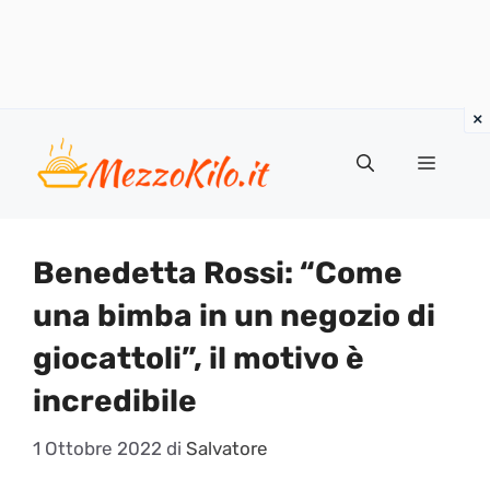
Vai
al
Menu
contenuto
Benedetta Rossi: “Come
una bimba in un negozio di
giocattoli”, il motivo è
incredibile
1 Ottobre 2022
di
Salvatore