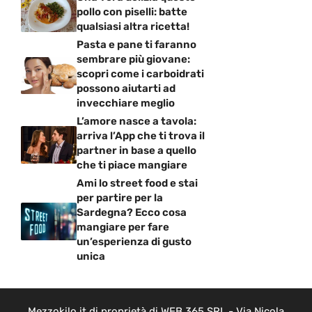
pollo con piselli: batte
qualsiasi altra ricetta!
Pasta e pane ti faranno
sembrare più giovane:
scopri come i carboidrati
possono aiutarti ad
invecchiare meglio
L’amore nasce a tavola:
arriva l’App che ti trova il
partner in base a quello
che ti piace mangiare
Ami lo street food e stai
per partire per la
Sardegna? Ecco cosa
mangiare per fare
un’esperienza di gusto
unica
Mezzokilo.it di proprietà di WEB 365 SRL - Via Nicola