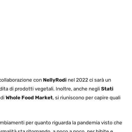
collaborazione con
NellyRodi
nel 2022 ci sarà un
ta di prodotti vegetali. Inoltre, anche negli
Stati
 di
Whole Food Market
, si riuniscono per capire quali
cambiamenti per quanto riguarda la pandemia visto che
malità sta ritornando, a poco a poco, per bibite e