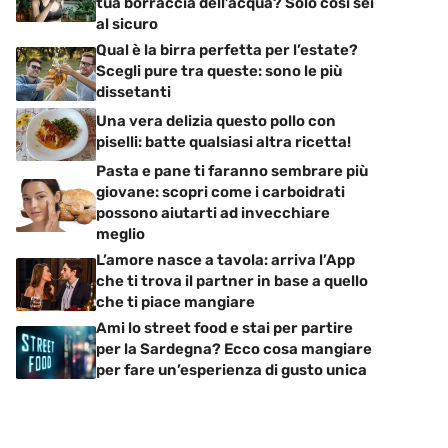
tua borraccia dell’acqua? Solo così sei
al sicuro
Qual è la birra perfetta per l’estate?
Scegli pure tra queste: sono le più
dissetanti
Una vera delizia questo pollo con
piselli: batte qualsiasi altra ricetta!
Pasta e pane ti faranno sembrare più
giovane: scopri come i carboidrati
possono aiutarti ad invecchiare
meglio
L’amore nasce a tavola: arriva l’App
che ti trova il partner in base a quello
che ti piace mangiare
Ami lo street food e stai per partire
per la Sardegna? Ecco cosa mangiare
per fare un’esperienza di gusto unica