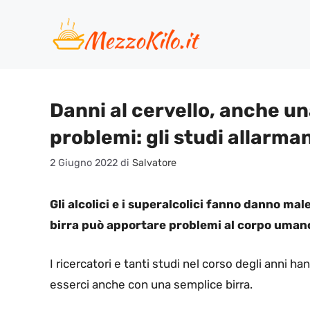
Vai
al
contenuto
Danni al cervello, anche u
problemi: gli studi allarman
2 Giugno 2022
di
Salvatore
Gli alcolici e i superalcolici fanno danno m
birra può apportare problemi al corpo umano:
I ricercatori e tanti studi nel corso degli anni
esserci anche con una semplice birra.