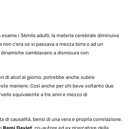
n esame i 36mila adulti, la materia cerebrale diminuiva
a non c’era se si passava a mezza birra o ad un
le dinamiche cambiavano a dismisura con
ri di alcol al giorno, potrebbe anche subire
este maniere. Così anche per chi beve soltanto due
rvello equivalente a tre anni e mezzo di
tta di causalità, bensì di una vera e propria correlazione.
do
Remi Daviet
, co-autore ed ex ricercatore della