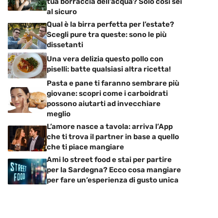
tua borraccia dell’acqua? Solo così sei
al sicuro
Qual è la birra perfetta per l’estate?
Scegli pure tra queste: sono le più
dissetanti
Una vera delizia questo pollo con
piselli: batte qualsiasi altra ricetta!
Pasta e pane ti faranno sembrare più
giovane: scopri come i carboidrati
possono aiutarti ad invecchiare
meglio
L’amore nasce a tavola: arriva l’App
che ti trova il partner in base a quello
che ti piace mangiare
Ami lo street food e stai per partire
per la Sardegna? Ecco cosa mangiare
per fare un’esperienza di gusto unica