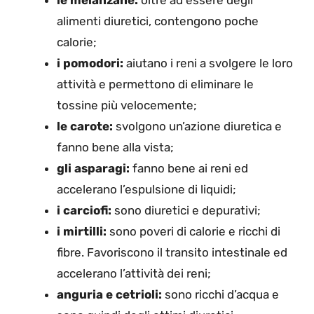
le melanzane:
oltre ad essere degli
alimenti diuretici, contengono poche
calorie;
i pomodori:
aiutano i reni a svolgere le loro
attività e permettono di eliminare le
tossine più velocemente;
le carote:
svolgono un’azione diuretica e
fanno bene alla vista;
gli asparagi:
fanno bene ai reni ed
accelerano l’espulsione di liquidi;
i carciofi:
sono diuretici e depurativi;
i mirtilli:
sono poveri di calorie e ricchi di
fibre. Favoriscono il transito intestinale ed
accelerano l’attività dei reni;
anguria e cetrioli:
sono ricchi d’acqua e