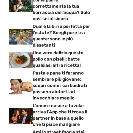
come pulire
correttamente la tua
borraccia dell’acqua? Solo
così sei al sicuro
Qual è la birra perfetta per
l’estate? Scegli pure tra
queste: sono le più
dissetanti
Una vera delizia questo
pollo con piselli: batte
qualsiasi altra ricetta!
Pasta e pane ti faranno
sembrare più giovane:
scopri come i carboidrati
possono aiutarti ad
invecchiare meglio
L’amore nasce a tavola:
arriva l’App che ti trova il
partner in base a quello
che ti piace mangiare
Ami lo street food e stai