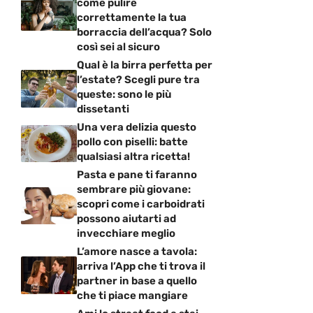
come pulire
correttamente la tua
borraccia dell’acqua? Solo
così sei al sicuro
Qual è la birra perfetta per
l’estate? Scegli pure tra
queste: sono le più
dissetanti
Una vera delizia questo
pollo con piselli: batte
qualsiasi altra ricetta!
Pasta e pane ti faranno
sembrare più giovane:
scopri come i carboidrati
possono aiutarti ad
invecchiare meglio
L’amore nasce a tavola:
arriva l’App che ti trova il
partner in base a quello
che ti piace mangiare