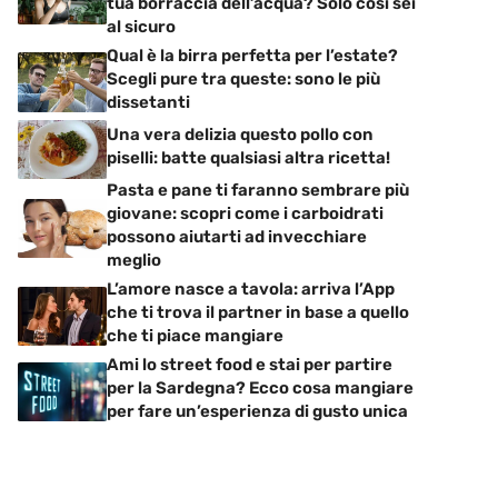
tua borraccia dell’acqua? Solo così sei
al sicuro
Qual è la birra perfetta per l’estate?
Scegli pure tra queste: sono le più
dissetanti
Una vera delizia questo pollo con
piselli: batte qualsiasi altra ricetta!
Pasta e pane ti faranno sembrare più
giovane: scopri come i carboidrati
possono aiutarti ad invecchiare
meglio
L’amore nasce a tavola: arriva l’App
che ti trova il partner in base a quello
che ti piace mangiare
Ami lo street food e stai per partire
per la Sardegna? Ecco cosa mangiare
per fare un’esperienza di gusto unica