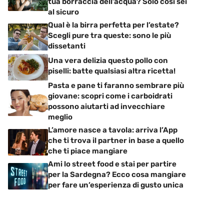
tua borraccia dell’acqua? Solo così sei
al sicuro
Qual è la birra perfetta per l’estate?
Scegli pure tra queste: sono le più
dissetanti
Una vera delizia questo pollo con
piselli: batte qualsiasi altra ricetta!
Pasta e pane ti faranno sembrare più
giovane: scopri come i carboidrati
possono aiutarti ad invecchiare
meglio
L’amore nasce a tavola: arriva l’App
che ti trova il partner in base a quello
che ti piace mangiare
Ami lo street food e stai per partire
per la Sardegna? Ecco cosa mangiare
per fare un’esperienza di gusto unica