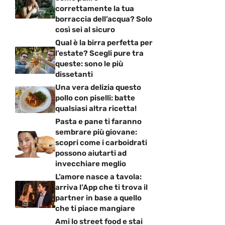
correttamente la tua
borraccia dell’acqua? Solo
così sei al sicuro
Qual è la birra perfetta per
l’estate? Scegli pure tra
queste: sono le più
dissetanti
Una vera delizia questo
pollo con piselli: batte
qualsiasi altra ricetta!
Pasta e pane ti faranno
sembrare più giovane:
scopri come i carboidrati
possono aiutarti ad
invecchiare meglio
L’amore nasce a tavola:
arriva l’App che ti trova il
partner in base a quello
che ti piace mangiare
Ami lo street food e stai