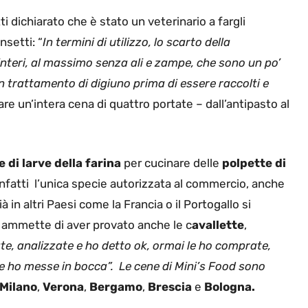
tti dichiarato che è stato un veterinario a fargli
nsetti: “
In termini di utilizzo, lo scarto della
interi, al massimo senza ali e zampe, che sono un po’
un trattamento di digiuno prima di essere raccolti e
are un’intera cena di quattro portate – dall’antipasto al
 di larve della farina
per cucinare delle
polpette di
 è infatti l’unica specie autorizzata al commercio, anche
 in altri Paesi come la Francia o il Portogallo si
hef ammette di aver provato anche le c
avallette
,
te, analizzate e ho detto ok, ormai le ho comprate,
le ho messe in bocca”. Le cene di Mini’s Food sono
Milano
,
Verona
,
Bergamo
,
Brescia
e
Bologna.