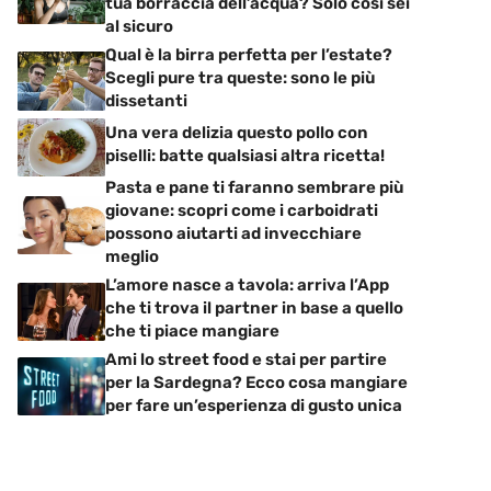
tua borraccia dell’acqua? Solo così sei
al sicuro
Qual è la birra perfetta per l’estate?
Scegli pure tra queste: sono le più
dissetanti
Una vera delizia questo pollo con
piselli: batte qualsiasi altra ricetta!
Pasta e pane ti faranno sembrare più
giovane: scopri come i carboidrati
possono aiutarti ad invecchiare
meglio
L’amore nasce a tavola: arriva l’App
che ti trova il partner in base a quello
che ti piace mangiare
Ami lo street food e stai per partire
per la Sardegna? Ecco cosa mangiare
per fare un’esperienza di gusto unica