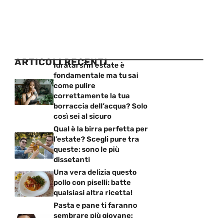
ARTICOLI RECENTI
Idratarsi in estate è
fondamentale ma tu sai
come pulire
correttamente la tua
borraccia dell’acqua? Solo
così sei al sicuro
Qual è la birra perfetta per
l’estate? Scegli pure tra
queste: sono le più
dissetanti
Una vera delizia questo
pollo con piselli: batte
qualsiasi altra ricetta!
Pasta e pane ti faranno
sembrare più giovane: