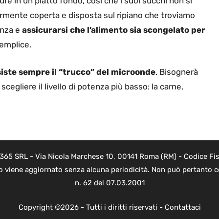
re in un piatto fondo, così che i suoi succhi non si
mente coperta e disposta sul ripiano che troviamo
enza e
assicurarsi che l’alimento sia scongelato per
semplice.
iste sempre il “trucco” del microonde
. Bisognerà
egliere il livello di potenza più basso: la carne,
 365 SRL - Via Nicola Marchese 10, 00141 Roma (RM) - Codice Fis
to viene aggiornato senza alcuna periodicità. Non può pertanto co
n. 62 del 07.03.2001
Copyright ©2026 - Tutti i diritti riservati -
Contattaci