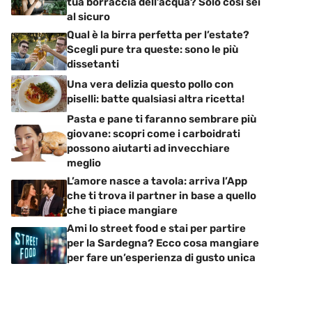
tua borraccia dell’acqua? Solo così sei
al sicuro
Qual è la birra perfetta per l’estate?
Scegli pure tra queste: sono le più
dissetanti
Una vera delizia questo pollo con
piselli: batte qualsiasi altra ricetta!
Pasta e pane ti faranno sembrare più
giovane: scopri come i carboidrati
possono aiutarti ad invecchiare
meglio
L’amore nasce a tavola: arriva l’App
che ti trova il partner in base a quello
che ti piace mangiare
Ami lo street food e stai per partire
per la Sardegna? Ecco cosa mangiare
per fare un’esperienza di gusto unica