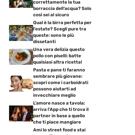
correttamente la tua
borraccia dell’acqua? Solo
così sei al sicuro
Qual è la birra perfetta per
l’estate? Scegli pure tra
queste: sono le più
dissetanti
Una vera delizia questo
pollo con piselli: batte
qualsiasi altra ricetta!
Pasta e pane ti faranno
sembrare più giovane:
scopri come i carboidrati
possono aiutarti ad
invecchiare meglio
L’amore nasce a tavola:
arriva l’App che ti trova il
partner in base a quello
che ti piace mangiare
Ami lo street food e stai