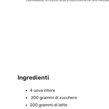
Ciambellone, la ricetta facile e buonissima da fare-Mezzoki
Ingredienti
4 uova intere
200 grammi di zucchero
200 grammi di latte