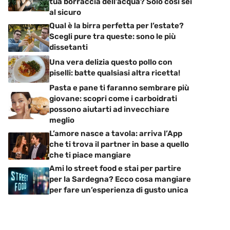
tua borraccia dell’acqua? Solo così sei
al sicuro
Qual è la birra perfetta per l’estate?
Scegli pure tra queste: sono le più
dissetanti
Una vera delizia questo pollo con
piselli: batte qualsiasi altra ricetta!
Pasta e pane ti faranno sembrare più
giovane: scopri come i carboidrati
possono aiutarti ad invecchiare
meglio
L’amore nasce a tavola: arriva l’App
che ti trova il partner in base a quello
che ti piace mangiare
Ami lo street food e stai per partire
per la Sardegna? Ecco cosa mangiare
per fare un’esperienza di gusto unica