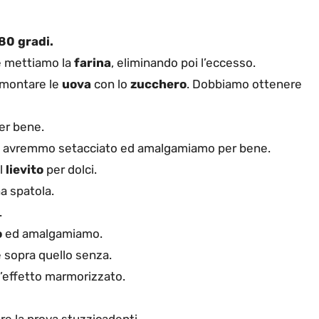
80 gradi.
 mettiamo la
farina
, eliminando poi l’eccesso.
 montare le
uova
con lo
zucchero
. Dobbiamo ottenere
er bene.
 avremmo setacciato ed amalgamiamo per bene.
l
lievito
per dolci.
a spatola.
.
o
ed amalgamiamo.
 sopra quello senza.
l’effetto marmorizzato.