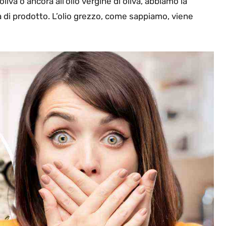
di oliva o ancora all’olio vergine di oliva, abbiamo la
tà di prodotto. L’olio grezzo, come sappiamo, viene