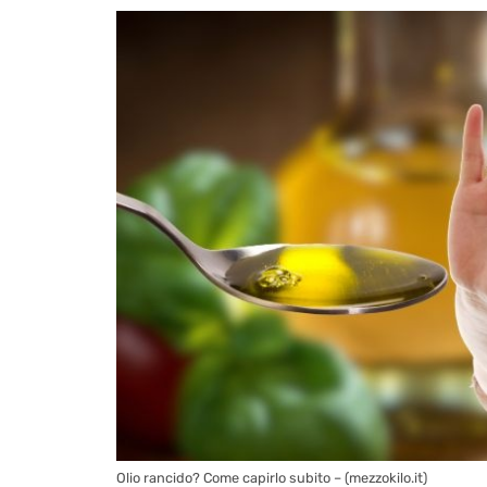
Olio rancido? Come capirlo subito – (mezzokilo.it)