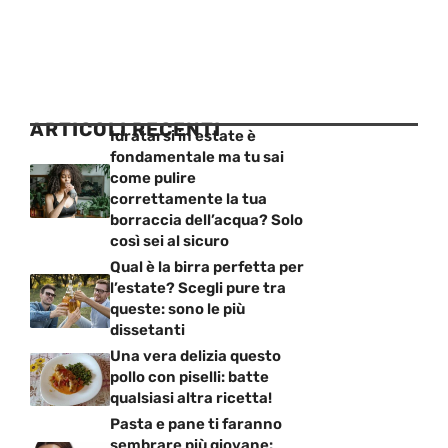
ARTICOLI RECENTI
Idratarsi in estate è
fondamentale ma tu sai
come pulire
correttamente la tua
borraccia dell’acqua? Solo
così sei al sicuro
Qual è la birra perfetta per
l’estate? Scegli pure tra
queste: sono le più
dissetanti
Una vera delizia questo
pollo con piselli: batte
qualsiasi altra ricetta!
Pasta e pane ti faranno
sembrare più giovane: