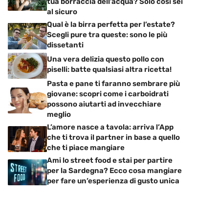
tua borraccia dell’acqua? Solo così sei
al sicuro
Qual è la birra perfetta per l’estate?
Scegli pure tra queste: sono le più
dissetanti
Una vera delizia questo pollo con
piselli: batte qualsiasi altra ricetta!
Pasta e pane ti faranno sembrare più
giovane: scopri come i carboidrati
possono aiutarti ad invecchiare
meglio
L’amore nasce a tavola: arriva l’App
che ti trova il partner in base a quello
che ti piace mangiare
Ami lo street food e stai per partire
per la Sardegna? Ecco cosa mangiare
per fare un’esperienza di gusto unica