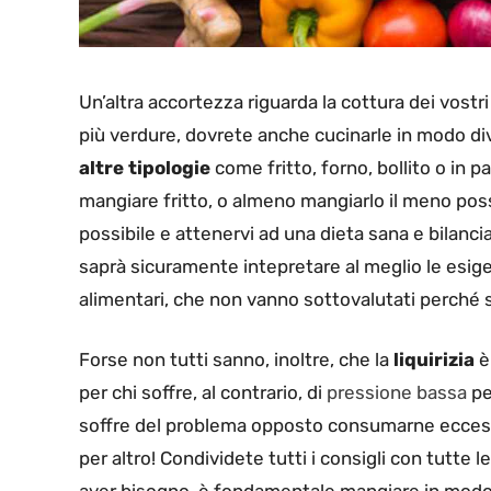
Un’altra accortezza riguarda la cottura dei vos
più verdure, dovrete anche cucinarle in modo di
altre tipologie
come fritto, forno, bollito o in p
mangiare fritto, o almeno mangiarlo il meno possibi
possibile e attenervi ad una dieta sana e bilanci
saprà sicuramente intepretare al meglio le esige
alimentari, che non vanno sottovalutati perché s
Forse non tutti sanno, inoltre, che la
liquirizia
è
per chi soffre, al contrario, di
pressione bassa
pe
soffre del problema opposto consumarne ecce
per altro! Condividete tutti i consigli con tut