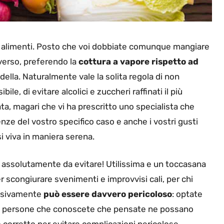
tri alimenti. Posto che voi dobbiate comunque mangiare
verso, preferendo la
cottura a vapore rispetto ad
adella. Naturalmente vale la solita regola di non
le, di evitare alcolici e zuccheri raffinati il più
ata, magari che vi ha prescritto uno specialista che
nze del vostro specifico caso e anche i vostri gusti
i viva in maniera serena.
 assolutamente da evitare! Utilissima e un toccasana
r scongiurare svenimenti e improvvisi cali, per chi
ssivamente
può essere davvero pericoloso
: optate
te le persone che conoscete che pensate ne possano