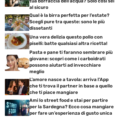
tua borraccia dell’acqua? Solo così sei
al sicuro
Qual è la birra perfetta per l’estate?
Scegli pure tra queste: sono le più
dissetanti
Una vera delizia questo pollo con
piselli: batte qualsiasi altra ricetta!
Pasta e pane ti faranno sembrare più
giovane: scopri come i carboidrati
possono aiutarti ad invecchiare
meglio
L’amore nasce a tavola: arriva l’App
che ti trova il partner in base a quello
che ti piace mangiare
Ami lo street food e stai per partire
per la Sardegna? Ecco cosa mangiare
per fare un’esperienza di gusto unica