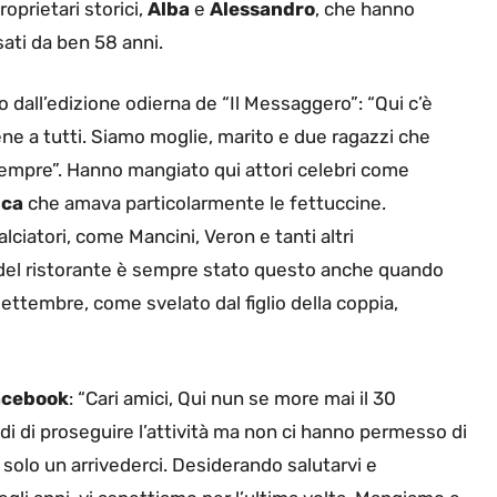
roprietari storici,
Alba
e
Alessandro
, che hanno
ati da ben 58 anni.
o dall’edizione odierna de “Il Messaggero”: “Qui c’è
ne a tutti. Siamo moglie, marito e due ragazzi che
sempre”. Hanno mangiato qui attori celebri come
ica
che amava particolarmente le fettuccine.
calciatori, come Mancini, Veron e tanti altri
 del ristorante è sempre stato questo anche quando
 settembre, come svelato dal figlio della coppia,
acebook
: “Cari amici, Qui nun se more mai il 30
i di proseguire l’attività ma non ci hanno permesso di
solo un arrivederci. Desiderando salutarvi e