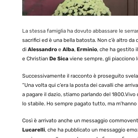
La stessa famiglia ha dovuto abbassare le serr
sacrifici ed è una bella batosta. Non c’è altro da d
di
Alessandro
e
Alba
,
Erminio
, che ha gestito il
e Christian
De Sica
viene sempre, gli piacciono l
Successivamente il racconto è proseguito sveland
“Una volta qui c’era la posta dei cavalli che ar
a pagare il dazio, stiamo parlando del 1800.Vivo
lo stabile. Ho sempre pagato tutto, ma m’hanno 
Così è arrivato anche un messaggio commovente 
Lucarelli
, che ha pubblicato un messaggio emoz