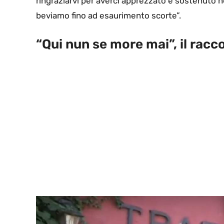
ringraziarvi per averci apprezzato e sostenuto n
beviamo fino ad esaurimento scorte”.
“Qui nun se more mai”, il racc