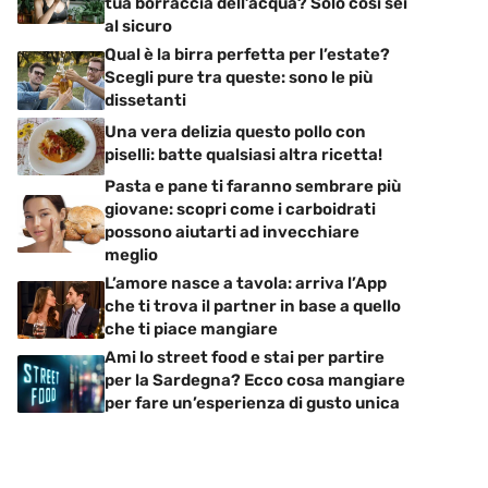
tua borraccia dell’acqua? Solo così sei
al sicuro
Qual è la birra perfetta per l’estate?
Scegli pure tra queste: sono le più
dissetanti
Una vera delizia questo pollo con
piselli: batte qualsiasi altra ricetta!
Pasta e pane ti faranno sembrare più
giovane: scopri come i carboidrati
possono aiutarti ad invecchiare
meglio
L’amore nasce a tavola: arriva l’App
che ti trova il partner in base a quello
che ti piace mangiare
Ami lo street food e stai per partire
per la Sardegna? Ecco cosa mangiare
per fare un’esperienza di gusto unica