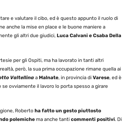
are e valutare il cibo, ed è questo appunto il ruolo di
nfine anche la mise en place e le buone maniere a
ente gli altri due giudici,
Luca Calvani e Csaba Della
sie per gli Ospiti, ma ha lavorato in tanti altri
n realtà, però, la sua prima occupazione rimane quella ai
otto Valtellina
a
Malnate
, in provincia di
Varese
, ed è
e se ovviamente il lavoro lo porta spesso a girare
Regione, Roberto
ha fatto
un gesto piuttosto
ndo polemiche
ma anche tanti
commenti positivi
. Di