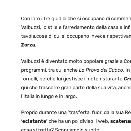
Con loro i tre giudici che si occupano di comment
Valbuzzi, lo stile e l’arredamento della casa e i
tavola,cose di cui si occupano invece rispettivam
Zorza
.
Valbuzzi è diventato molto popolare grazie a Corte
programmi, tra cui anche
La Prova del Cuoco
. I
fornelli, perché lui gestisce il noto ristorante
Cr
qui che trascorre gran parte della sua vita, anch
l’Italia in lungo e in largo.
Proprio durante una ‘trasferta’ fuori dalla sua 
‘eclatante’
che ha un po’ diviso il web,
scatena
cosa si tratta? Scopriamolo subito!