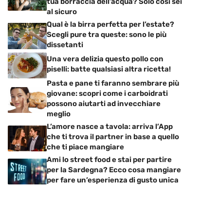
tua borraccia dell’acqua? Solo così sei
al sicuro
Qual è la birra perfetta per l’estate?
Scegli pure tra queste: sono le più
dissetanti
Una vera delizia questo pollo con
piselli: batte qualsiasi altra ricetta!
Pasta e pane ti faranno sembrare più
giovane: scopri come i carboidrati
possono aiutarti ad invecchiare
meglio
L’amore nasce a tavola: arriva l’App
che ti trova il partner in base a quello
che ti piace mangiare
Ami lo street food e stai per partire
per la Sardegna? Ecco cosa mangiare
per fare un’esperienza di gusto unica