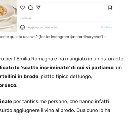
conoscete questa usanza? (fonte: Instagram @notordinarychef) –
giro per l’Emilia Romagna e ha mangiato in un ristorante
icato lo ‘scatto incriminato’ di cui vi parliamo
, un
rtellini in brodo
, piatto tipico del luogo,
brusco
.
inale
per tantissime persone, che hanno infatti
surdo aggiugnere il vino al brodo. Qualcuno lo ha