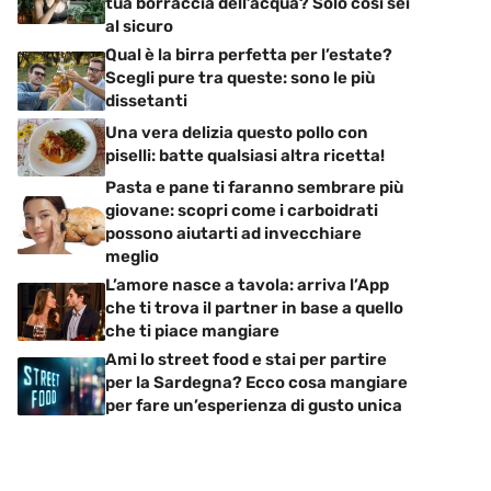
tua borraccia dell’acqua? Solo così sei
al sicuro
Qual è la birra perfetta per l’estate?
Scegli pure tra queste: sono le più
dissetanti
Una vera delizia questo pollo con
piselli: batte qualsiasi altra ricetta!
Pasta e pane ti faranno sembrare più
giovane: scopri come i carboidrati
possono aiutarti ad invecchiare
meglio
L’amore nasce a tavola: arriva l’App
che ti trova il partner in base a quello
che ti piace mangiare
Ami lo street food e stai per partire
per la Sardegna? Ecco cosa mangiare
per fare un’esperienza di gusto unica