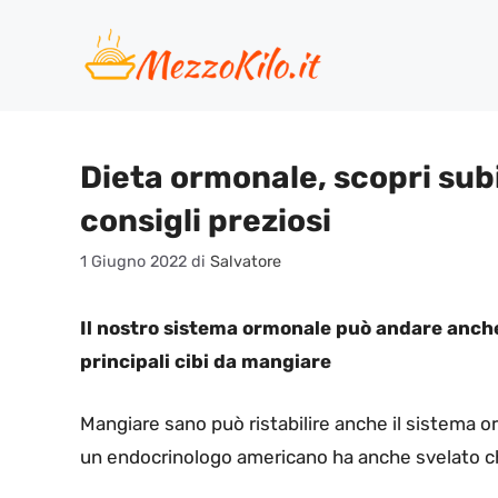
Vai
al
contenuto
Dieta ormonale, scopri subi
consigli preziosi
1 Giugno 2022
di
Salvatore
Il nostro sistema ormonale può andare anche i
principali cibi da mangiare
Mangiare sano può ristabilire anche il sistema or
un endocrinologo americano ha anche svelato ch