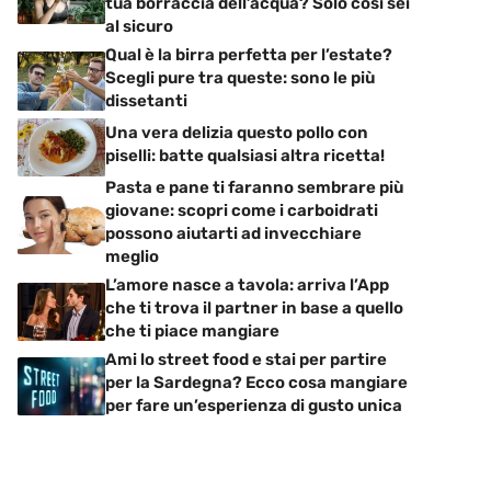
tua borraccia dell’acqua? Solo così sei
al sicuro
Qual è la birra perfetta per l’estate?
Scegli pure tra queste: sono le più
dissetanti
Una vera delizia questo pollo con
piselli: batte qualsiasi altra ricetta!
Pasta e pane ti faranno sembrare più
giovane: scopri come i carboidrati
possono aiutarti ad invecchiare
meglio
L’amore nasce a tavola: arriva l’App
che ti trova il partner in base a quello
che ti piace mangiare
Ami lo street food e stai per partire
per la Sardegna? Ecco cosa mangiare
per fare un’esperienza di gusto unica