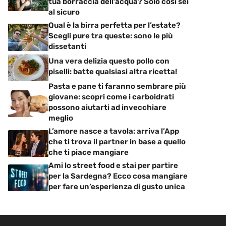
tua borraccia dell’acqua? Solo così sei
al sicuro
Qual è la birra perfetta per l’estate?
Scegli pure tra queste: sono le più
dissetanti
Una vera delizia questo pollo con
piselli: batte qualsiasi altra ricetta!
Pasta e pane ti faranno sembrare più
giovane: scopri come i carboidrati
possono aiutarti ad invecchiare
meglio
L’amore nasce a tavola: arriva l’App
che ti trova il partner in base a quello
che ti piace mangiare
Ami lo street food e stai per partire
per la Sardegna? Ecco cosa mangiare
per fare un’esperienza di gusto unica