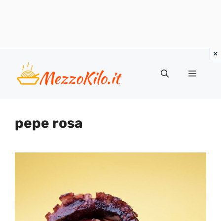
Vai
al
Menu
contenuto
pepe rosa