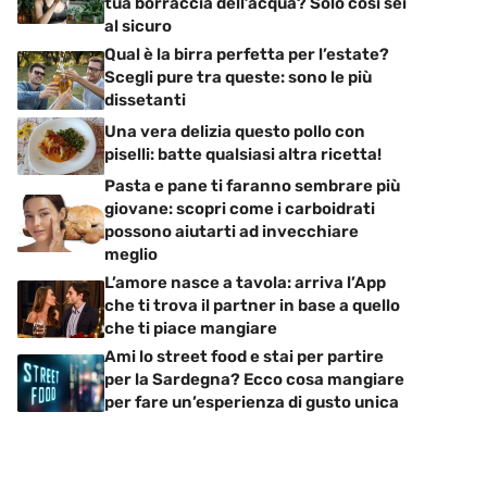
tua borraccia dell’acqua? Solo così sei
al sicuro
Qual è la birra perfetta per l’estate?
Scegli pure tra queste: sono le più
dissetanti
Una vera delizia questo pollo con
piselli: batte qualsiasi altra ricetta!
Pasta e pane ti faranno sembrare più
giovane: scopri come i carboidrati
possono aiutarti ad invecchiare
meglio
L’amore nasce a tavola: arriva l’App
che ti trova il partner in base a quello
che ti piace mangiare
Ami lo street food e stai per partire
per la Sardegna? Ecco cosa mangiare
per fare un’esperienza di gusto unica