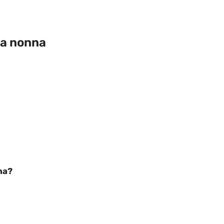
la nonna
na?