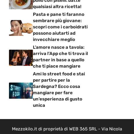
pollo con piselli: batte
qualsiasi altra ricetta!
Pasta e pane ti faranno
sembrare più giovane:
scopri come i carboidrati
possono aiutarti ad
invecchiare meglio
L’amore nasce a tavola:
arriva l’App che ti trova il
partner in base a quello
che ti piace mangiare
Ami lo street food e stai
per partire per la
Sardegna? Ecco cosa
mangiare per fare
un’esperienza di gusto
unica
Mezzokilo.it di proprietà di WEB 365 SRL - Via Nicola