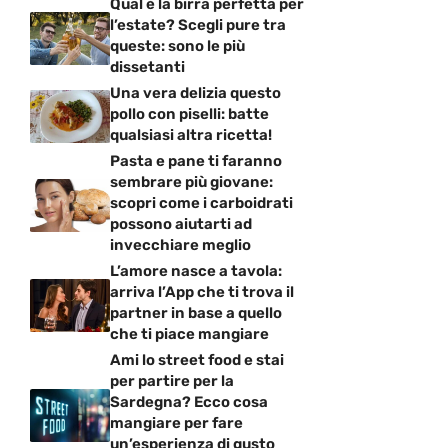
Qual è la birra perfetta per
l’estate? Scegli pure tra
queste: sono le più
dissetanti
Una vera delizia questo
pollo con piselli: batte
qualsiasi altra ricetta!
Pasta e pane ti faranno
sembrare più giovane:
scopri come i carboidrati
possono aiutarti ad
invecchiare meglio
L’amore nasce a tavola:
arriva l’App che ti trova il
partner in base a quello
che ti piace mangiare
Ami lo street food e stai
per partire per la
Sardegna? Ecco cosa
mangiare per fare
un’esperienza di gusto