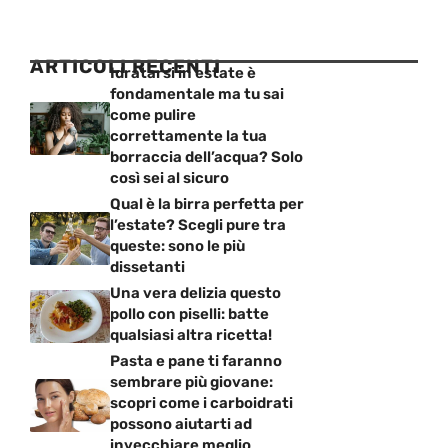
ARTICOLI RECENTI
Idratarsi in estate è
fondamentale ma tu sai
come pulire
correttamente la tua
borraccia dell’acqua? Solo
così sei al sicuro
Qual è la birra perfetta per
l’estate? Scegli pure tra
queste: sono le più
dissetanti
Una vera delizia questo
pollo con piselli: batte
qualsiasi altra ricetta!
Pasta e pane ti faranno
sembrare più giovane:
scopri come i carboidrati
possono aiutarti ad
invecchiare meglio