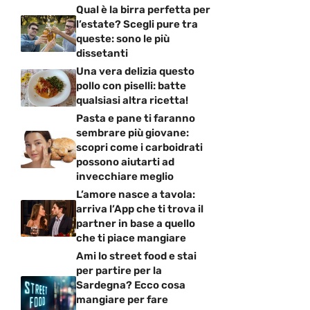
Qual è la birra perfetta per
l’estate? Scegli pure tra
queste: sono le più
dissetanti
Una vera delizia questo
pollo con piselli: batte
qualsiasi altra ricetta!
Pasta e pane ti faranno
sembrare più giovane:
scopri come i carboidrati
possono aiutarti ad
invecchiare meglio
L’amore nasce a tavola:
arriva l’App che ti trova il
partner in base a quello
che ti piace mangiare
Ami lo street food e stai
per partire per la
Sardegna? Ecco cosa
mangiare per fare