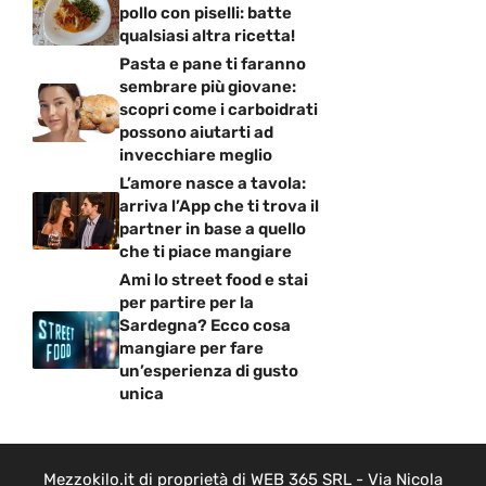
pollo con piselli: batte
qualsiasi altra ricetta!
Pasta e pane ti faranno
sembrare più giovane:
scopri come i carboidrati
possono aiutarti ad
invecchiare meglio
L’amore nasce a tavola:
arriva l’App che ti trova il
partner in base a quello
che ti piace mangiare
Ami lo street food e stai
per partire per la
Sardegna? Ecco cosa
mangiare per fare
un’esperienza di gusto
unica
Mezzokilo.it di proprietà di WEB 365 SRL - Via Nicola