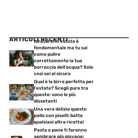
ARTICOLI RECENTI
Idratarsi in estate è
fondamentale ma tu sai
come pulire
correttamente la tua
borraccia dell’acqua? Solo
così sei al sicuro
Qual è la birra perfetta per
l’estate? Scegli pure tra
queste: sono le più
dissetanti
Una vera delizia questo
pollo con piselli: batte
qualsiasi altra ricetta!
Pasta e pane ti faranno
sembrare più giovane: