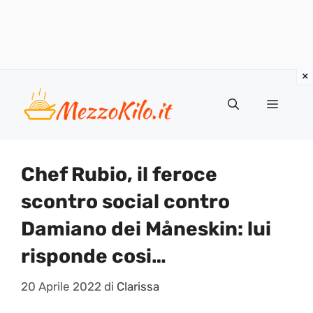
Vai
al
Menu
contenuto
Chef Rubio, il feroce
scontro social contro
Damiano dei Måneskin: lui
risponde cosi…
20 Aprile 2022
di
Clarissa