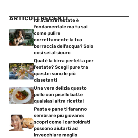
ARTICOLI RECENTI
Idratarsi in estate è
fondamentale ma tu sai
come pulire
correttamente la tua
borraccia dell’acqua? Solo
così sei al sicuro
Qual è la birra perfetta per
l’estate? Scegli pure tra
queste: sono le più
dissetanti
Una vera delizia questo
pollo con piselli: batte
qualsiasi altra ricetta!
Pasta e pane ti faranno
sembrare più giovane:
scopri come i carboidrati
possono aiutarti ad
invecchiare meglio