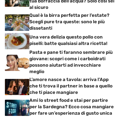
tua borraccia dell’acqua? Solo così sei
al sicuro
Qual è la birra perfetta per l’estate?
Scegli pure tra queste: sono le più
dissetanti
Una vera delizia questo pollo con
piselli: batte qualsiasi altra ricetta!
Pasta e pane ti faranno sembrare più
giovane: scopri come i carboidrati
possono aiutarti ad invecchiare
meglio
L’amore nasce a tavola: arriva l’App
che ti trova il partner in base a quello
che ti piace mangiare
Ami lo street food e stai per partire
per la Sardegna? Ecco cosa mangiare
per fare un’esperienza di gusto unica