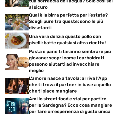
tua borraccia dell’acqua? Solo così sei
al sicuro
Qual è la birra perfetta per l’estate?
Scegli pure tra queste: sono le più
dissetanti
Una vera delizia questo pollo con
piselli: batte qualsiasi altra ricetta!
Pasta e pane ti faranno sembrare più
giovane: scopri come i carboidrati
possono aiutarti ad invecchiare
meglio
L’amore nasce a tavola: arriva l’App
che ti trova il partner in base a quello
che ti piace mangiare
Ami lo street food e stai per partire
per la Sardegna? Ecco cosa mangiare
per fare un’esperienza di gusto unica