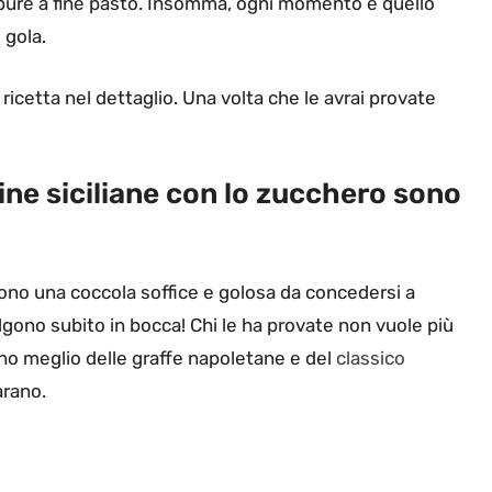
pure a fine pasto. Insomma, ogni momento è quello
 gola.
icetta nel dettaglio. Una volta che le avrai provate
ine siciliane con lo zucchero sono
ono una coccola soffice e golosa da concedersi a
gono subito in bocca! Chi le ha provate non vuole più
ano meglio delle graffe napoletane e del
classico
arano.