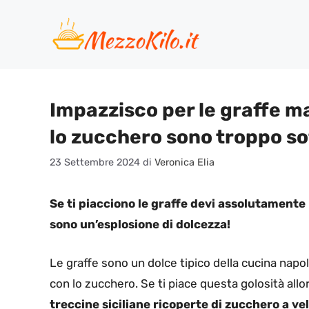
Vai
al
contenuto
Impazzisco per le graffe ma
lo zucchero sono troppo soff
23 Settembre 2024
di
Veronica Elia
Se ti piacciono le graffe devi assolutamente
sono un’esplosione di dolcezza!
Le graffe sono un dolce tipico della cucina napole
con lo zucchero. Se ti piace questa golosità allo
treccine siciliane ricoperte di zucchero a vel