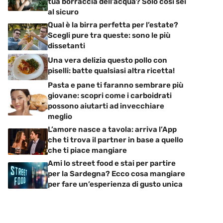
tua borraccia dell’acqua? Solo così sei
al sicuro
Qual è la birra perfetta per l’estate?
Scegli pure tra queste: sono le più
dissetanti
Una vera delizia questo pollo con
piselli: batte qualsiasi altra ricetta!
Pasta e pane ti faranno sembrare più
giovane: scopri come i carboidrati
possono aiutarti ad invecchiare
meglio
L’amore nasce a tavola: arriva l’App
che ti trova il partner in base a quello
che ti piace mangiare
Ami lo street food e stai per partire
per la Sardegna? Ecco cosa mangiare
per fare un’esperienza di gusto unica