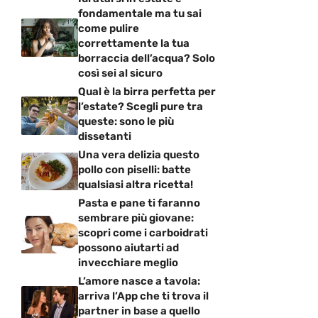
fondamentale ma tu sai
come pulire
correttamente la tua
borraccia dell’acqua? Solo
così sei al sicuro
Qual è la birra perfetta per
l’estate? Scegli pure tra
queste: sono le più
dissetanti
Una vera delizia questo
pollo con piselli: batte
qualsiasi altra ricetta!
Pasta e pane ti faranno
sembrare più giovane:
scopri come i carboidrati
possono aiutarti ad
invecchiare meglio
L’amore nasce a tavola:
arriva l’App che ti trova il
partner in base a quello