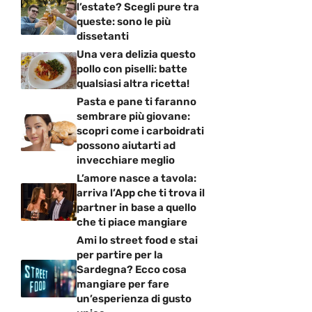
l’estate? Scegli pure tra
queste: sono le più
dissetanti
Una vera delizia questo
pollo con piselli: batte
qualsiasi altra ricetta!
Pasta e pane ti faranno
sembrare più giovane:
scopri come i carboidrati
possono aiutarti ad
invecchiare meglio
L’amore nasce a tavola:
arriva l’App che ti trova il
partner in base a quello
che ti piace mangiare
Ami lo street food e stai
per partire per la
Sardegna? Ecco cosa
mangiare per fare
un’esperienza di gusto