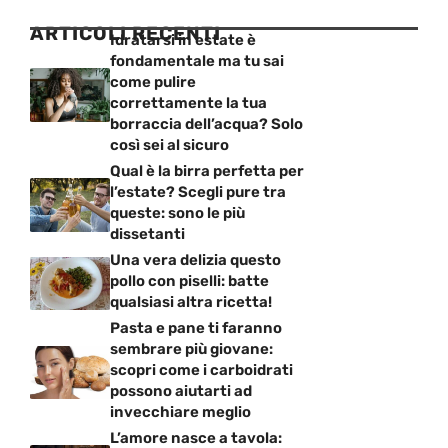
ARTICOLI RECENTI
Idratarsi in estate è
fondamentale ma tu sai
come pulire
correttamente la tua
borraccia dell’acqua? Solo
così sei al sicuro
Qual è la birra perfetta per
l’estate? Scegli pure tra
queste: sono le più
dissetanti
Una vera delizia questo
pollo con piselli: batte
qualsiasi altra ricetta!
Pasta e pane ti faranno
sembrare più giovane:
scopri come i carboidrati
possono aiutarti ad
invecchiare meglio
L’amore nasce a tavola: