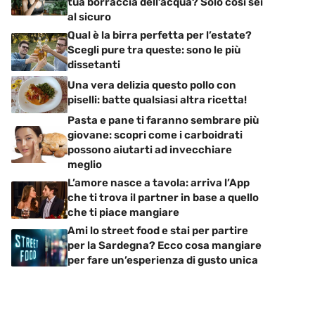
tua borraccia dell’acqua? Solo così sei
al sicuro
Qual è la birra perfetta per l’estate?
Scegli pure tra queste: sono le più
dissetanti
Una vera delizia questo pollo con
piselli: batte qualsiasi altra ricetta!
Pasta e pane ti faranno sembrare più
giovane: scopri come i carboidrati
possono aiutarti ad invecchiare
meglio
L’amore nasce a tavola: arriva l’App
che ti trova il partner in base a quello
che ti piace mangiare
Ami lo street food e stai per partire
per la Sardegna? Ecco cosa mangiare
per fare un’esperienza di gusto unica