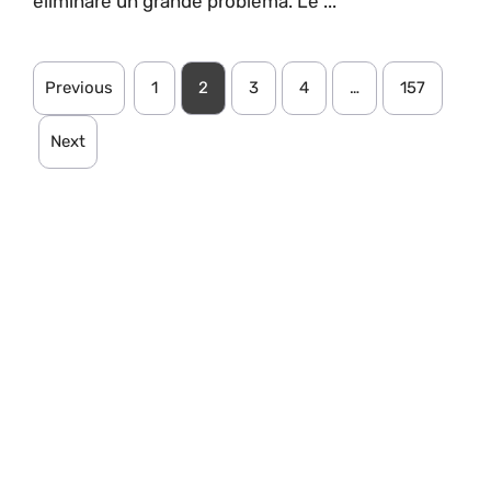
eliminare un grande problema. Le ...
Previous
1
2
3
4
…
157
Next