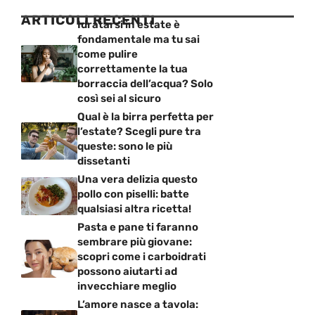
ARTICOLI RECENTI
Idratarsi in estate è
fondamentale ma tu sai
come pulire
correttamente la tua
borraccia dell’acqua? Solo
così sei al sicuro
Qual è la birra perfetta per
l’estate? Scegli pure tra
queste: sono le più
dissetanti
Una vera delizia questo
pollo con piselli: batte
qualsiasi altra ricetta!
Pasta e pane ti faranno
sembrare più giovane:
scopri come i carboidrati
possono aiutarti ad
invecchiare meglio
L’amore nasce a tavola: